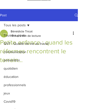
Post
Tous les posts
Bénédicte Tricot
Tous les posts
19 mai
5 min de lecture
Petite enfance : quand les
QVT - Qualité de vie au travail
réformes rencontrent le
communication
terrain...
prévention
quotidien
éducation
professionnels
jeux
Covid19