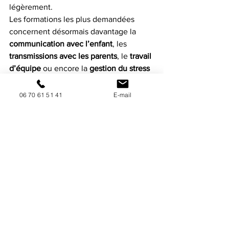
légèrement.
Les formations les plus demandées 
concernent désormais davantage la 
communication avec l’enfant
, les 
transmissions avec les parents
, le 
travail 
d’équipe
 ou encore la 
gestion du stress 
professionnel
.
06 70 61 51 41
E-mail
Et finalement, ce déplacement des 
demandes raconte probablement 
quelque chose d’important : les équipes 
ne cherchent plus seulement à 
comprendre le développement de 
l’enfant. Elles cherchent surtout à 
réussir à faire tenir ensemble toutes les 
exigences actuelles du métier
 dans un 
quotidien réaliste.
Parce qu’entre les 
nouvelles 