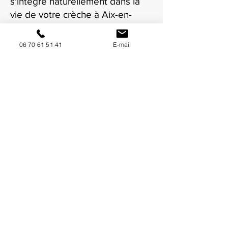
s'intègre naturellement dans la
vie de votre crèche à Aix-en-
Provence.
06 70 61 51 41
E-mail
NOUS CONTACTER / DEMANDEZ UN DEVIS
Mise à jour : 7/7/2026
Coordonnées
34130 Mauguio