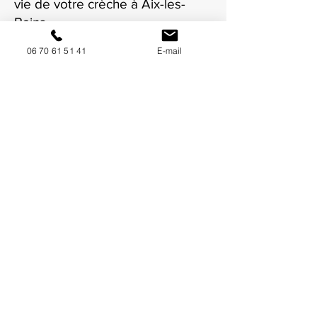
vie de votre crèche à Aix-les-
Bains.
06 70 61 51 41
E-mail
NOUS CONTACTER / DEMANDEZ UN DEVIS
Mise à jour : 8/7/2026
Coordonnées
34130 Mauguio
06 70 61 51 41