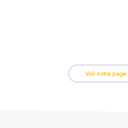
À Bobigny, une for
apprend en 
Voir notre page