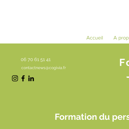
Accueil
A prop
F
06 70 61 51 41
contactnews@cogivia.fr
Formation du per