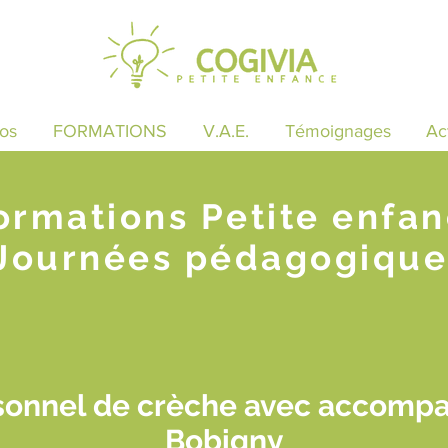
os
FORMATIONS
V.A.E.
Témoignages
Ac
ormations Petite enfa
Journées pédagogique
sonnel de crèche avec accomp
Bobigny