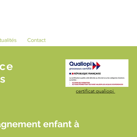
tualités
Contact
nce
s
certificat qualiopi
agnement enfant à