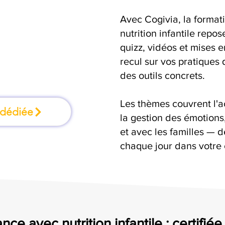
Avec Cogivia, la format
ormation où l'on
nutrition infantile repos
quizz, vidéos et mises 
faisant
recul sur vos pratiques 
des outils concrets.
Les thèmes couvrent l'
 dédiée
la gestion des émotion
et avec les familles — d
chaque jour dans votre
ce avec nutrition infantile : certifié