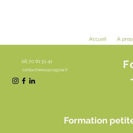
Accueil
A prop
F
06 70 61 51 41
contactnews@cogivia.fr
Formation petite