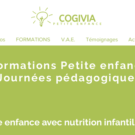
os
FORMATIONS
V.A.E.
Témoignages
Ac
ormations Petite enfa
Journées pédagogique
 enfance avec nutrition infant