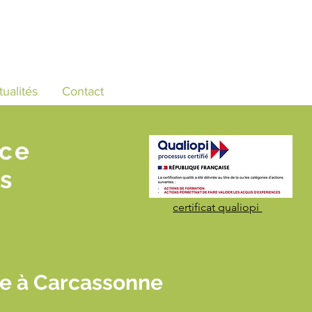
tualités
Contact
nce
s
certificat qualiopi
ile à Carcassonne