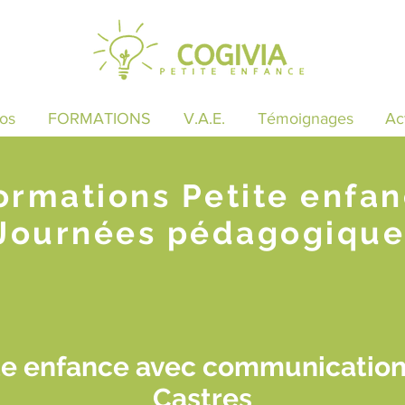
os
FORMATIONS
V.A.E.
Témoignages
Ac
ormations Petite enfa
Journées pédagogique
te enfance avec communication 
Castres