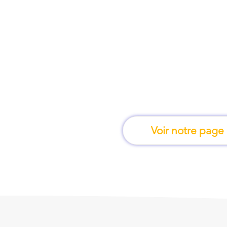
À Castres, une for
apprend en 
Voir notre page