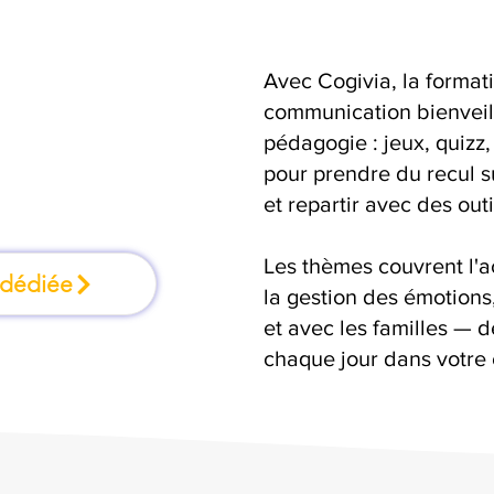
Avec Cogivia, la format
mation où l'on
communication bienveill
pédagogie : jeux, quizz,
faisant
pour prendre du recul s
et repartir avec des outi
Les thèmes couvrent l'
 dédiée
la gestion des émotion
et avec les familles — d
chaque jour dans votre 