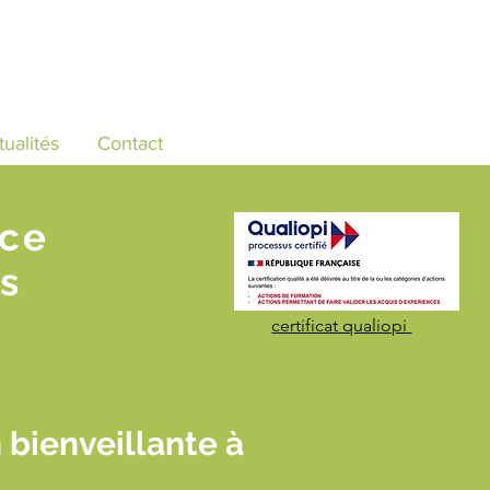
tualités
Contact
nce
s
certificat qualiopi
bienveillante à