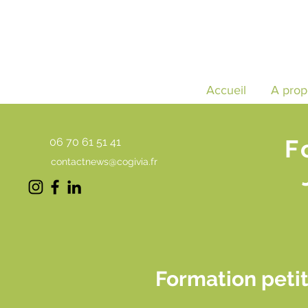
Accueil
A prop
F
06 70 61 51 41
contactnews@cogivia.fr
Formation peti