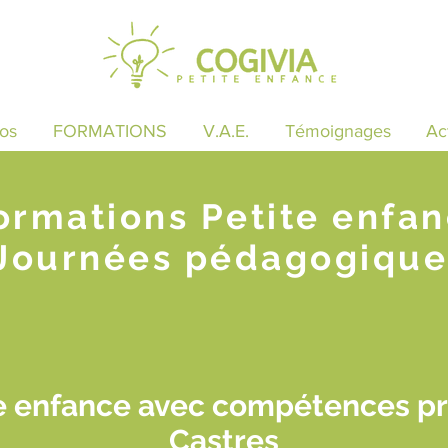
os
FORMATIONS
V.A.E.
Témoignages
Ac
ormations Petite enfa
Journées pédagogique
e enfance avec compétences pr
Castres