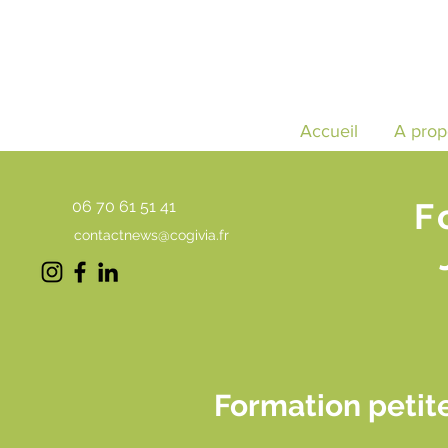
Accueil
A prop
F
06 70 61 51 41
contactnews@cogivia.fr
Formation petit