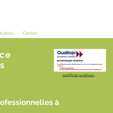
tualités
Contact
nce
s
certificat qualiopi
ofessionnelles à