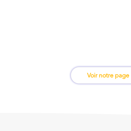
À Castres, une for
apprend en 
Voir notre page