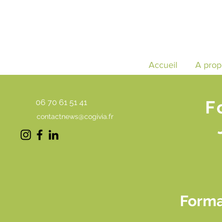
Accueil
A prop
F
06 70 61 51 41
contactnews@cogivia.fr
Forma