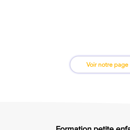
À Castres, une for
apprend en 
Voir notre page
Formation petite enfa