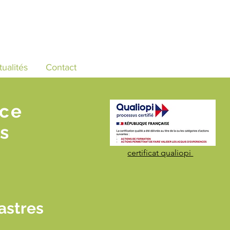
tualités
Contact
nce
s
certificat qualiopi
astres