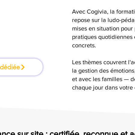
Avec Cogivia, la formati
mation où l'on
repose sur la ludo-pédag
mises en situation pour
faisant
pratiques quotidiennes e
concrets.
Les thèmes couvrent l'
 dédiée
la gestion des émotion
et avec les familles — d
chaque jour dans votre 
nce sur site : certifiée, reconnue et 