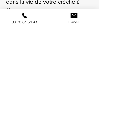
dans la vie de votre crèche à
Cergy.
06 70 61 51 41
E-mail
NOUS CONTACTER / DEMANDEZ UN DEVIS
Mise à jour : 6/7/2026
Coordonnées
34130 Mauguio
06 70 61 51 41