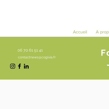
Accueil
A prop
F
06 70 61 51 41
contactnews@cogivia.fr