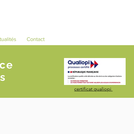
tualités
Contact
nce
s
certificat qualiopi