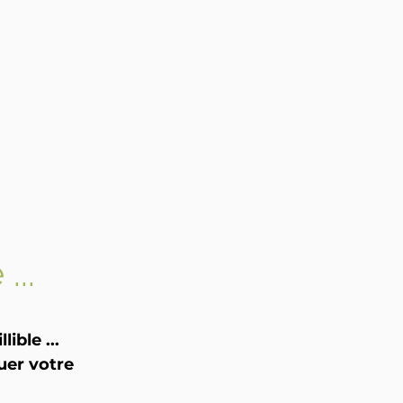
...
ible ...
uer votre