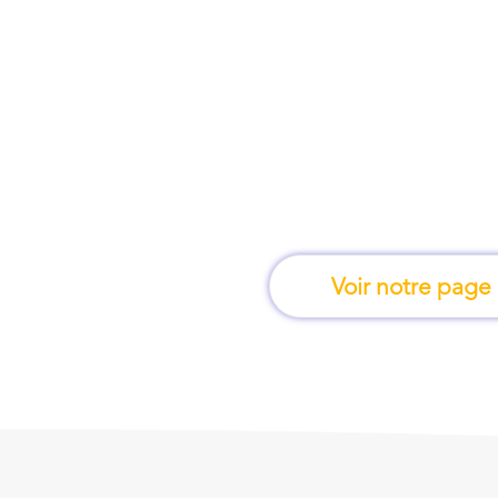
À Clermont-Ferrand, 
l'on apprend e
Voir notre page