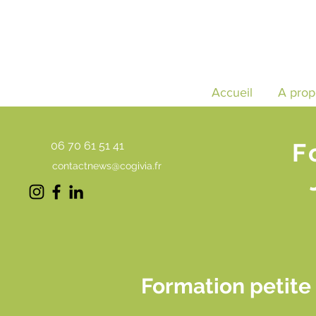
Accueil
A prop
F
06 70 61 51 41
contactnews@cogivia.fr
Formation petite