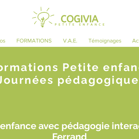
os
FORMATIONS
V.A.E.
Témoignages
Ac
ormations Petite enfa
Journées pédagogique
 enfance avec pédagogie intera
Ferrand