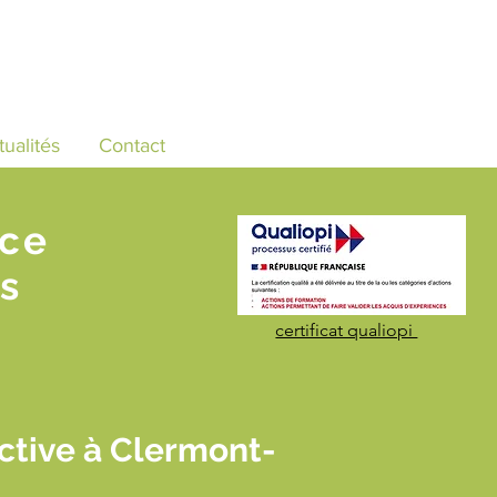
tualités
Contact
nce
s
certificat qualiopi
ctive à Clermont-