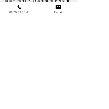
votre crèche à Clermont-Ferrand.
06 70 61 51 41
E-mail
NOUS CONTACTER / DEMANDEZ UN DEVIS
Mise à jour : 7/7/2026
Coordonnées
34130 Mauguio
06 70 61 51 41
cogivia@gmail.com