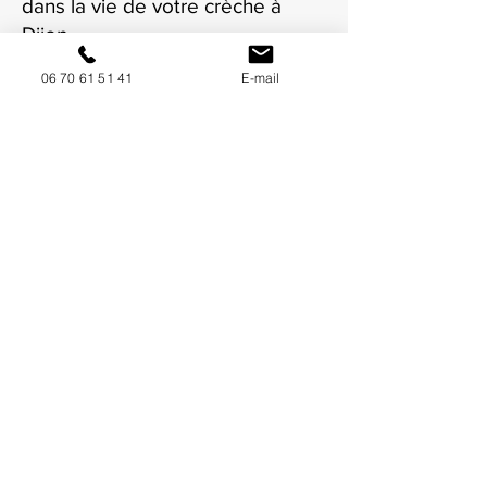
dans la vie de votre crèche à
Dijon.
06 70 61 51 41
E-mail
NOUS CONTACTER / DEMANDEZ UN DEVIS
Mise à jour : 9/7/2026
Coordonnées
34130 Mauguio
06 70 61 51 41