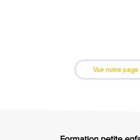
À Gap, une formation
en fais
Voir notre page
Formation petite enfa