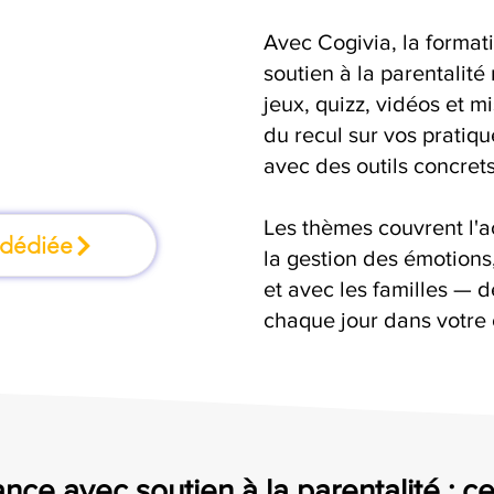
Avec Cogivia, la format
 où l'on apprend
soutien à la parentalité
jeux, quizz, vidéos et m
ant
du recul sur vos pratiqu
avec des outils concrets
Les thèmes couvrent l'
 dédiée
la gestion des émotion
et avec les familles — d
chaque jour dans votre
nce avec soutien à la parentalité : ce