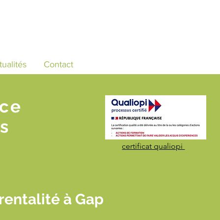
tualités
Contact
nce
s
certificat qualiopi
rentalité à Gap