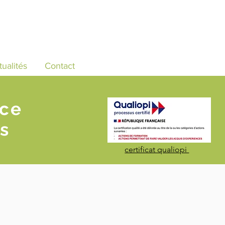
tualités
Contact
nce
s
certificat qualiopi