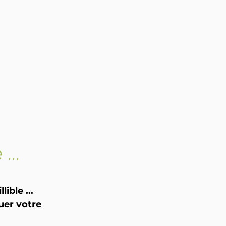
...
ible ...
uer votre