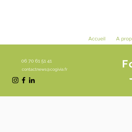
Accueil
A prop
F
06 70 61 51 41
contactnews@cogivia.fr