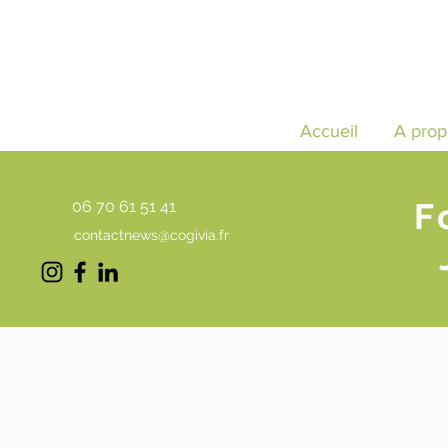
Accueil
A prop
F
06 70 61 51 41
contactnews@cogivia.fr