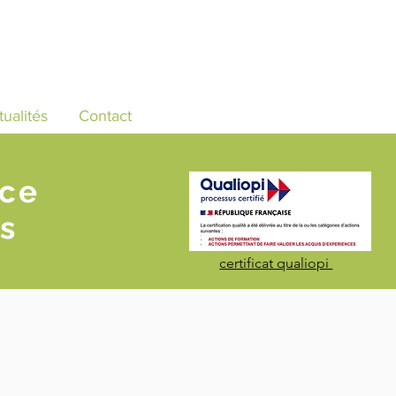
tualités
Contact
nce
s
certificat qualiopi