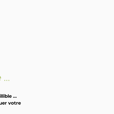
...
ible ...
uer votre