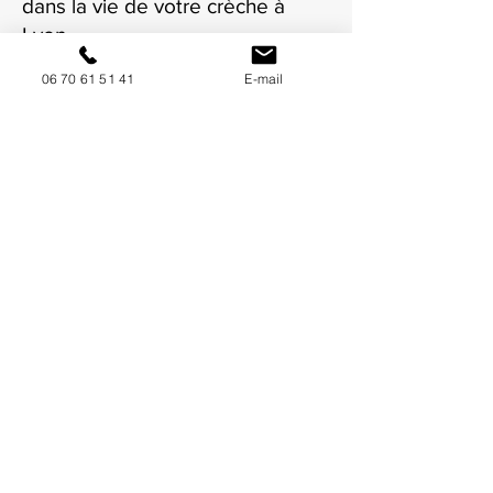
dans la vie de votre crèche à
Lyon.
06 70 61 51 41
E-mail
NOUS CONTACTER / DEMANDEZ UN DEVIS
Mise à jour : 7/7/2026
Coordonnées
34130 Mauguio
06 70 61 51 41