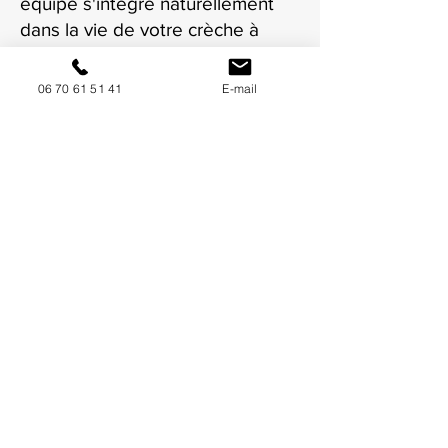
équipe s'intègre naturellement
dans la vie de votre crèche à
Mâcon.
06 70 61 51 41
E-mail
NOUS CONTACTER / DEMANDEZ UN DEVIS
Mise à jour : 9/7/2026
Coordonnées
34130 Mauguio