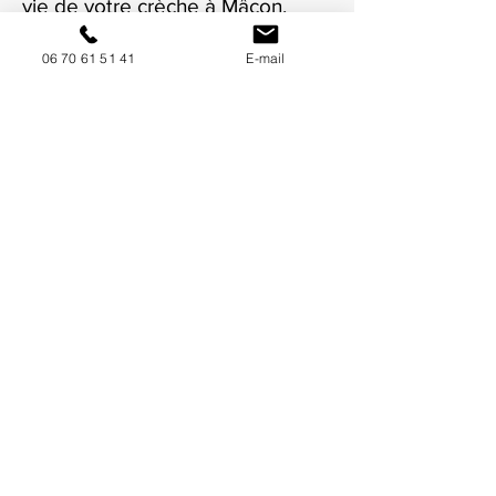
vie de votre crèche à Mâcon.
06 70 61 51 41
E-mail
NOUS CONTACTER / DEMANDEZ UN DEVIS
Mise à jour : 8/7/2026
Coordonnées
34130 Mauguio
06 70 61 51 41