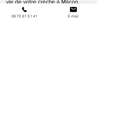
vie de votre crèche à Mâcon.
06 70 61 51 41
E-mail
NOUS CONTACTER / DEMANDEZ UN DEVIS
Mise à jour : 8/7/2026
Coordonnées
34130 Mauguio
06 70 61 51 41