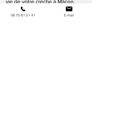
vie de votre crèche à Mâcon.
06 70 61 51 41
E-mail
NOUS CONTACTER / DEMANDEZ UN DEVIS
Mise à jour : 8/7/2026
Coordonnées
34130 Mauguio
06 70 61 51 41