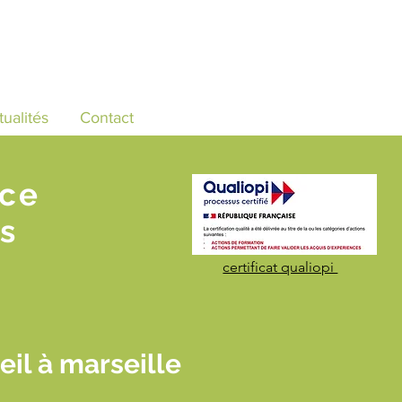
tualités
Contact
nce
s
certificat qualiopi
il à marseille