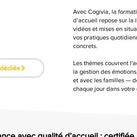
Avec Cogivia, la format
rmation où l'on
d’accueil repose sur la 
vidéos et mises en situ
faisant
vos pratiques quotidienn
concrets.
Les thèmes couvrent l'
 dédiée
la gestion des émotion
et avec les familles — d
chaque jour dans votre 
nce avec qualité d’accueil : certifiée