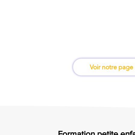
À marseille, une fo
apprend en 
Voir notre page
Formation petite enfa