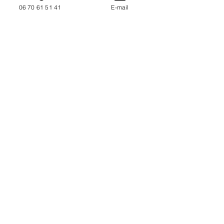
06 70 61 51 41
E-mail
NOUS CONTACTER / DEMANDEZ UN DEVIS
Mise à jour : 7/7/2026
Coordonnées
34130 Mauguio
06 70 61 51 41
cogivia@gmail.com