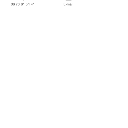
06 70 61 51 41
E-mail
NOUS CONTACTER / DEMANDEZ UN DEVIS
Mise à jour : 9/7/2026
Coordonnées
34130 Mauguio
06 70 61 51 41
cogivia@gmail.com