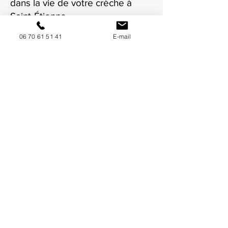
dans la vie de votre crèche à
Saint-Étienne.
06 70 61 51 41
E-mail
NOUS CONTACTER / DEMANDEZ UN DEVIS
Mise à jour : 7/7/2026
Coordonnées
34130 Mauguio
06 70 61 51 41