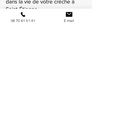
dans la vie de votre crèche à
Saint-Étienne.
06 70 61 51 41
E-mail
NOUS CONTACTER / DEMANDEZ UN DEVIS
Mise à jour : 6/7/2026
Coordonnées
34130 Mauguio
06 70 61 51 41