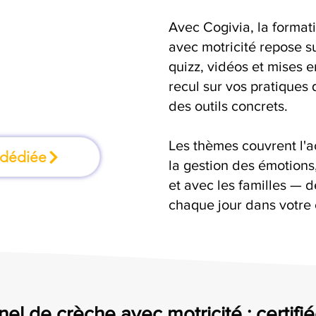
Avec Cogivia, la format
formation où l'on
avec motricité repose su
quizz, vidéos et mises 
faisant
recul sur vos pratiques 
des outils concrets.
Les thèmes couvrent l'
 dédiée
la gestion des émotion
et avec les familles — d
chaque jour dans votre 
el de crèche avec motricité : certifi