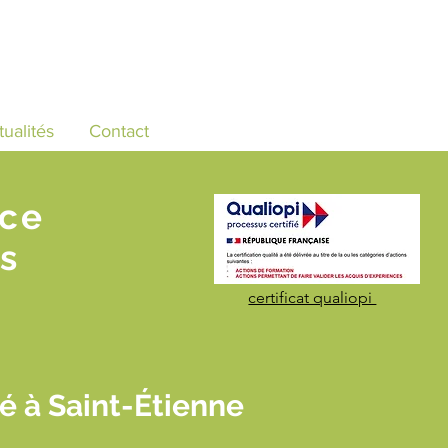
tualités
Contact
nce
s
certificat qualiopi
é à Saint-Étienne