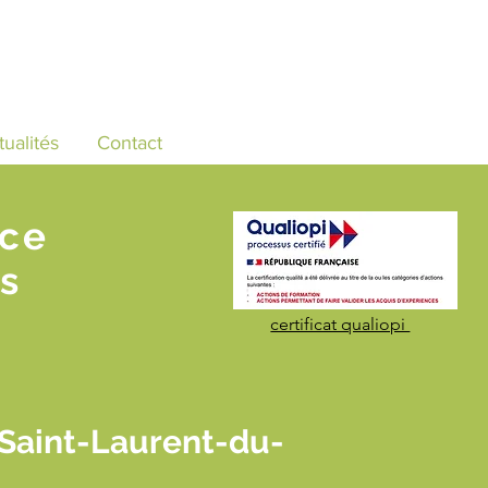
tualités
Contact
nce
s
certificat qualiopi
 Saint-Laurent-du-