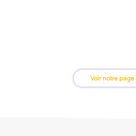
À Saint-Laurent-du-Va
où l'on apprend
Voir notre page