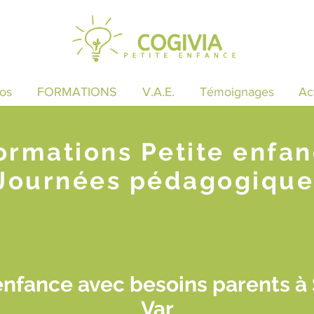
os
FORMATIONS
V.A.E.
Témoignages
Ac
ormations Petite enfa
Journées pédagogique
enfance avec besoins parents à
Var