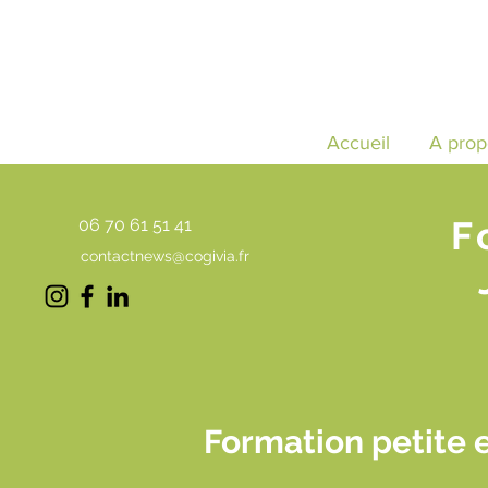
Accueil
A prop
F
06 70 61 51 41
contactnews@cogivia.fr
Formation petite 