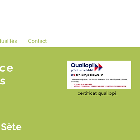
tualités
Contact
nce
s
certificat qualiopi
 Sète