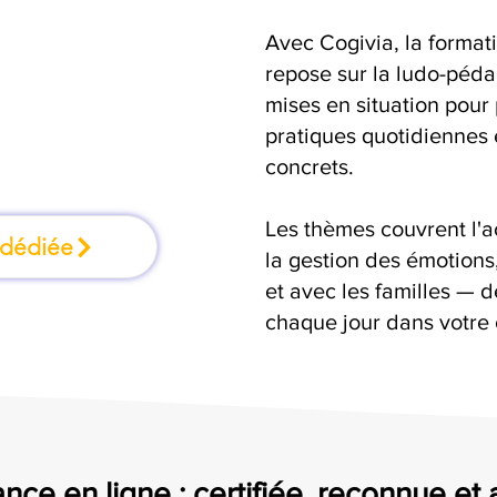
Avec Cogivia, la format
 où l'on apprend
repose sur la ludo-pédag
mises en situation pour
ant
pratiques quotidiennes e
concrets.
Les thèmes couvrent l'
 dédiée
la gestion des émotion
et avec les familles — d
chaque jour dans votre 
nce en ligne : certifiée, reconnue et