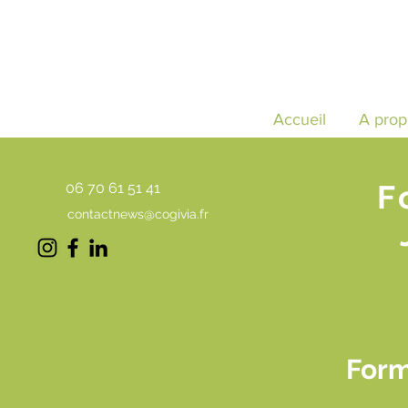
Accueil
A prop
F
06 70 61 51 41
contactnews@cogivia.fr
Form