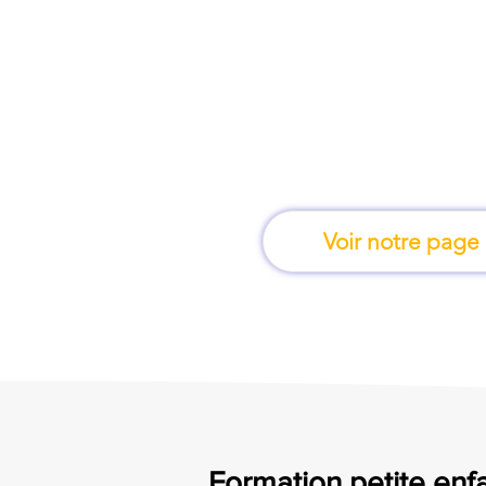
À Sète, une formation
en fais
Voir notre page
Formation petite enfa