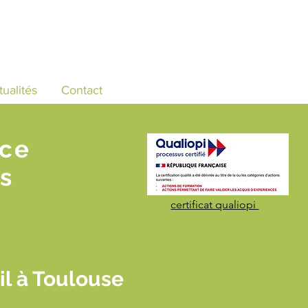
tualités
Contact
nce
s
certificat qualiopi
il à Toulouse