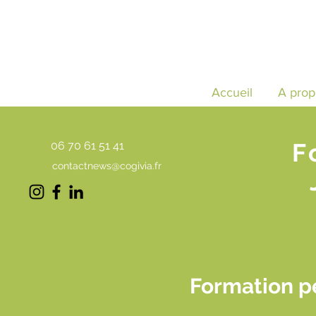
Accueil
A prop
F
06 70 61 51 41
contactnews@cogivia.fr
Formation pe