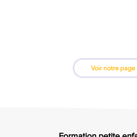
À Toulouse, une for
apprend en 
Voir notre page
Formation petite enfa