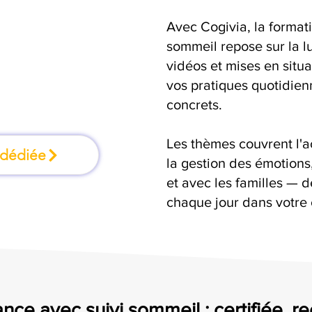
Avec Cogivia, la format
mation où l'on
sommeil repose sur la l
vidéos et mises en situ
faisant
vos pratiques quotidienn
concrets.
Les thèmes couvrent l'
 dédiée
la gestion des émotion
et avec les familles — d
chaque jour dans votre
nce avec suivi sommeil : certifiée, r