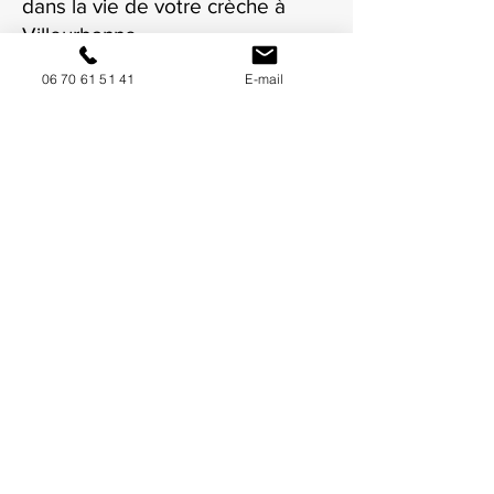
dans la vie de votre crèche à
Villeurbanne.
06 70 61 51 41
E-mail
NOUS CONTACTER / DEMANDEZ UN DEVIS
Mise à jour : 6/7/2026
Coordonnées
34130 Mauguio
06 70 61 51 41