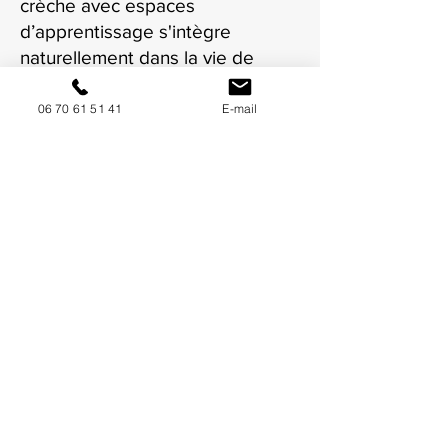
crèche avec espaces
d’apprentissage s'intègre
naturellement dans la vie de
votre crèche à Villeurbanne.
06 70 61 51 41
E-mail
NOUS CONTACTER / DEMANDEZ UN DEVIS
Mise à jour : 8/7/2026
Coordonnées