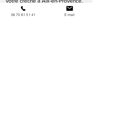
votre crèche à Aix-en-Provence.
06 70 61 51 41
E-mail
NOUS CONTACTER / DEMANDEZ UN DEVIS
Mise à jour : 8/7/2026
Coordonnées
34130 Mauguio
06 70 61 51 41
cogivia@gmail.com