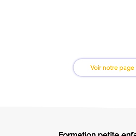
À Aix-en-Provence, 
l'on apprend e
Voir notre page
Formation petite enfa