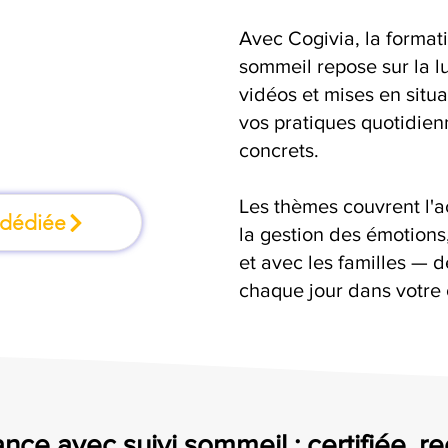
Avec Cogivia, la format
une formation où
sommeil repose sur la l
vidéos et mises en situ
n faisant
vos pratiques quotidienn
concrets.
Les thèmes couvrent l'
 dédiée
la gestion des émotion
et avec les familles — d
chaque jour dans votre
nce avec suivi sommeil : certifiée, r