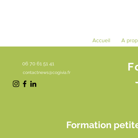
Accueil
A prop
F
06 70 61 51 41
contactnews@cogivia.fr
Formation petit