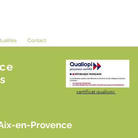
tualités
Contact
nce
s
certificat qualiopi
 Aix-en-Provence