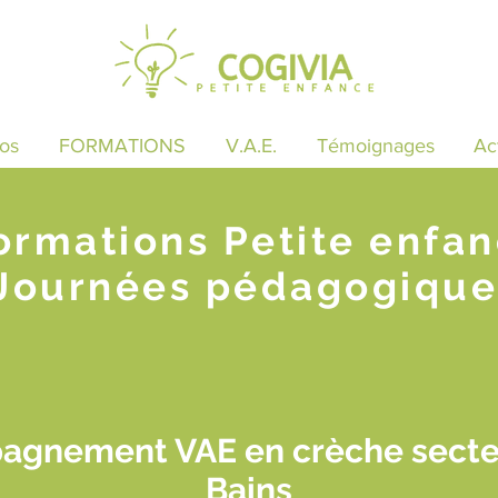
os
FORMATIONS
V.A.E.
Témoignages
Ac
ormations Petite enfa
Journées pédagogique
agnement VAE en crèche secteur
Bains