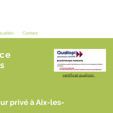
tualités
Contact
nce
s
certificat qualiopi
 privé à Aix-les-