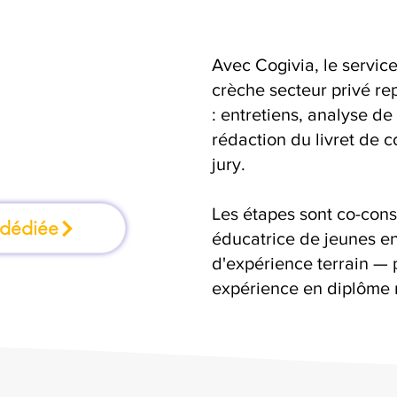
Avec Cogivia, le serv
formation où l'on
crèche secteur privé rep
: entretiens, analyse de
faisant
rédaction du livret de 
jury.
Les étapes sont co-cons
 dédiée
éducatrice de jeunes en
d'expérience terrain — 
expérience en diplôme r