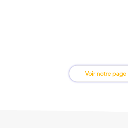
À Aix-les-Bains, une 
apprend en 
Voir notre page