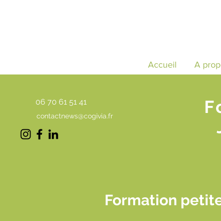
Accueil
A prop
F
06 70 61 51 41
contactnews@cogivia.fr
Formation petite