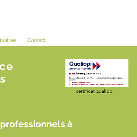
tualités
Contact
nce
s
certificat qualiopi
 professionnels à