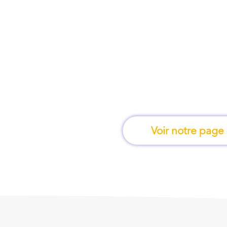
À Annecy, une form
apprend en 
Voir notre page