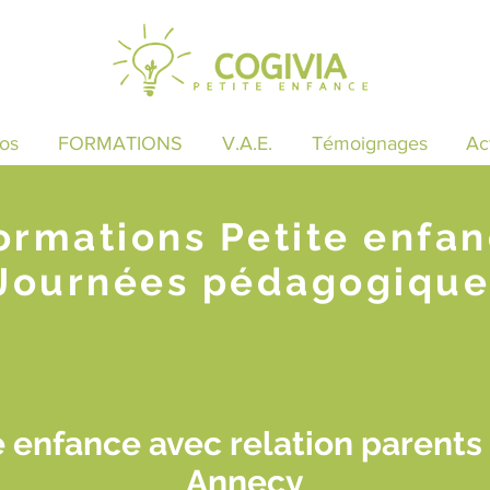
os
FORMATIONS
V.A.E.
Témoignages
Ac
ormations Petite enfa
Journées pédagogique
 enfance avec relation parents
Annecy