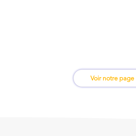
À Annecy, une form
apprend en 
Voir notre page