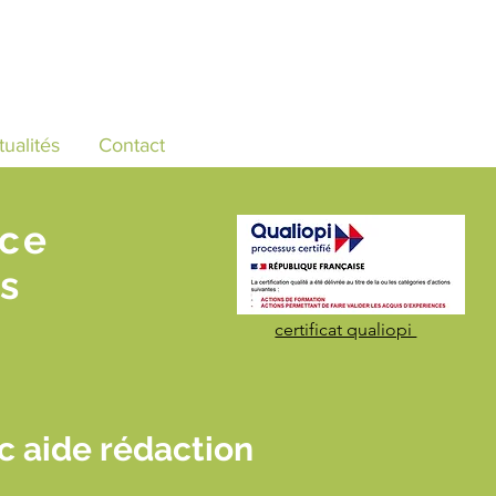
tualités
Contact
nce
s
certificat qualiopi
 aide rédaction