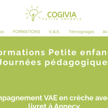
os
FORMATIONS
V.A.E.
Témoignages
Ac
ormations Petite enfa
Journées pédagogique
mpagnement VAE en crèche avec
livret à Annecy