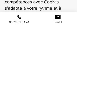
compétences avec Cogivia
s'adapte à votre rythme et à
votre situation à Annecy.
06 70 61 51 41
E-mail
NOUS CONTACTER / DEMANDEZ UN DEVIS
Mise à jour : 9/7/2026
Coordonnées
34130 Mauguio