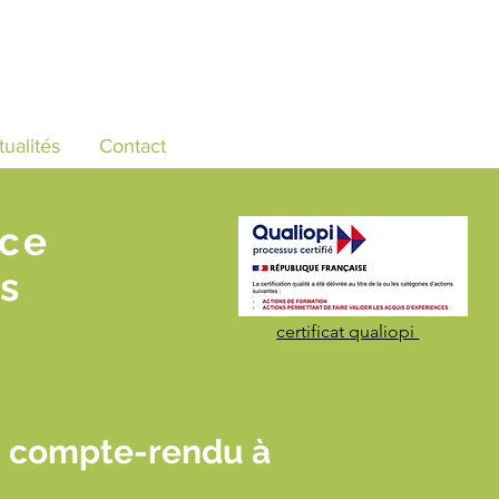
tualités
Contact
nce
s
certificat qualiopi
c compte-rendu à