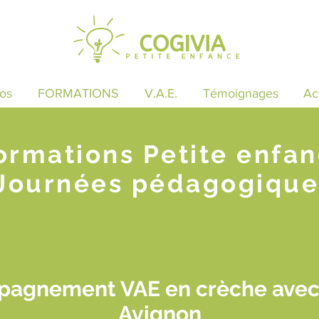
os
FORMATIONS
V.A.E.
Témoignages
Ac
ormations Petite enfa
Journées pédagogique
pagnement VAE en crèche ave
Avignon