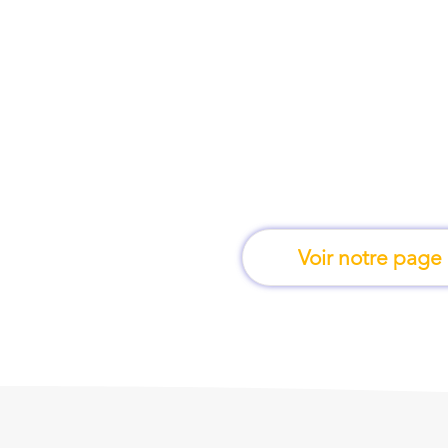
À Avignon, une for
apprend en 
Voir notre page