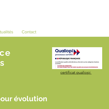
tualités
Contact
nce
s
certificat qualiopi
our évolution