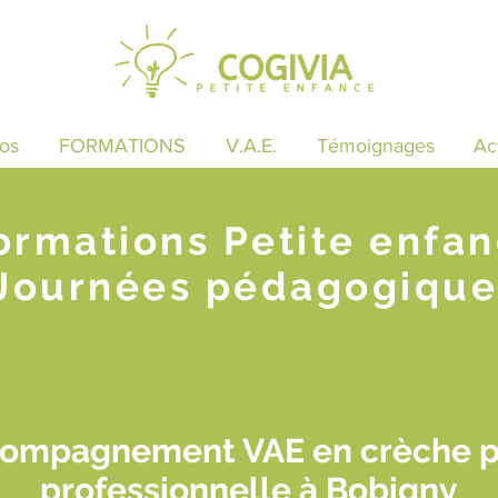
os
FORMATIONS
V.A.E.
Témoignages
Ac
ormations Petite enfa
Journées pédagogique
compagnement VAE en crèche p
professionnelle à Bobigny