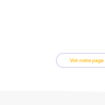
À Bobigny, une for
apprend en 
Voir notre page