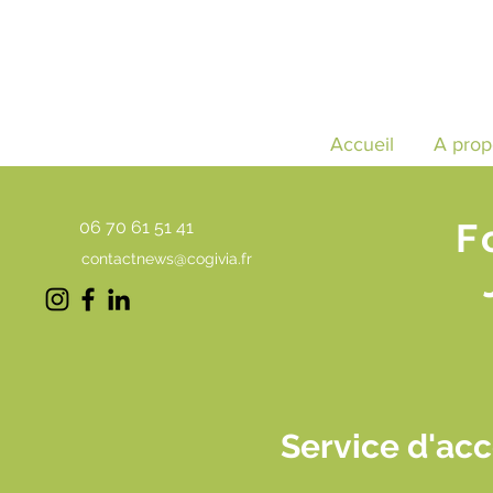
Accueil
A prop
F
06 70 61 51 41
contactnews@cogivia.fr
Service d'ac