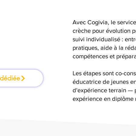
Avec Cogivia, le serv
mation où l'on
crèche pour évolution p
suivi individualisé : ent
faisant
pratiques, aide à la réd
compétences et préparat
Les étapes sont co-cons
 dédiée
éducatrice de jeunes en
d'expérience terrain — 
expérience en diplôme 