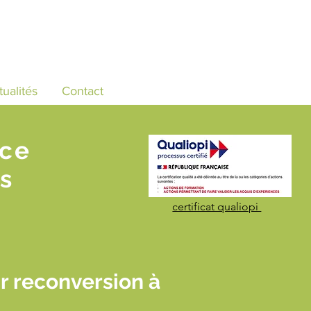
tualités
Contact
nce
s
certificat qualiopi
 reconversion à