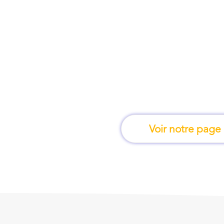
À Bordeaux, une for
apprend en 
Voir notre page