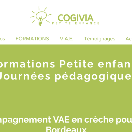
os
FORMATIONS
V.A.E.
Témoignages
Ac
ormations Petite enfa
Journées pédagogique
mpagnement VAE en crèche pour
Bordeaux