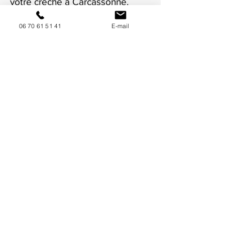
votre crèche à Carcassonne.
06 70 61 51 41
E-mail
NOUS CONTACTER / DEMANDEZ UN DEVIS
Mise à jour : 7/7/2026
Coordonnées
34130 Mauguio
06 70 61 51 41
cogivia@gmail.com