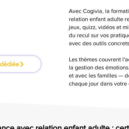
Avec Cogivia, la format
ormation où l'on
relation enfant adulte r
jeux, quizz, vidéos et m
faisant
du recul sur vos pratiqu
avec des outils concrets
Les thèmes couvrent l'
 dédiée
la gestion des émotion
et avec les familles — d
chaque jour dans votre
nce avec relation enfant adulte : cert