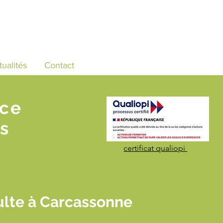
tualités
Contact
nce
s
certificat qualiopi
ulte à Carcassonne