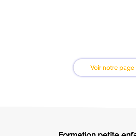
À Carcassonne, une f
apprend en 
Voir notre page
Formation petite enfa