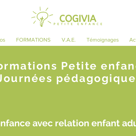
os
FORMATIONS
V.A.E.
Témoignages
Ac
ormations Petite enfa
Journées pédagogique
enfance avec relation enfant ad