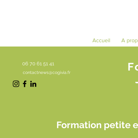
Accueil
A prop
F
06 70 61 51 41
contactnews@cogivia.fr
Formation petite 