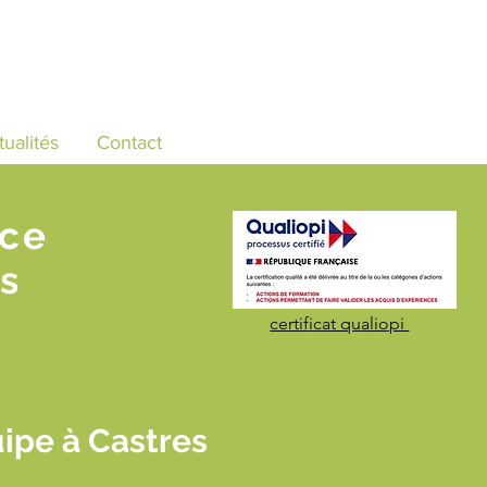
tualités
Contact
nce
s
certificat qualiopi
uipe à Castres