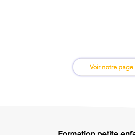
À Castres, une for
apprend en 
Voir notre page
Formation petite enfa