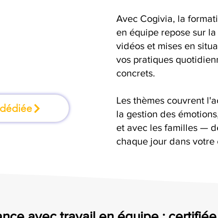
Avec Cogivia, la formati
mation où l'on
en équipe repose sur la 
vidéos et mises en situ
faisant
vos pratiques quotidienn
concrets.
Les thèmes couvrent l'
 dédiée
la gestion des émotion
et avec les familles — d
chaque jour dans votre 
nce avec travail en équipe : certifié