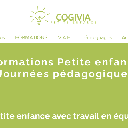
os
FORMATIONS
V.A.E.
Témoignages
Ac
ormations Petite enfa
Journées pédagogique
ite enfance avec travail en éq