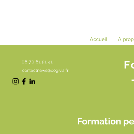
Accueil
A prop
F
06 70 61 51 41
contactnews@cogivia.fr
Formation pet