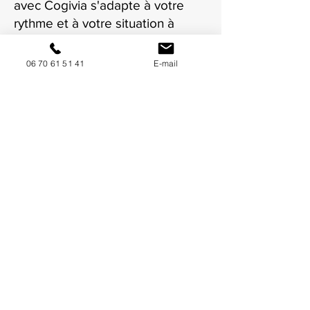
avec Cogivia s'adapte à votre
rythme et à votre situation à
Castres.
06 70 61 51 41
E-mail
NOUS CONTACTER / DEMANDEZ UN DEVIS
Mise à jour : 7/7/2026
Coordonnées
34130 Mauguio