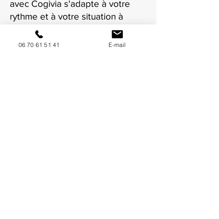
avec Cogivia s'adapte à votre
rythme et à votre situation à
Castres.
06 70 61 51 41
E-mail
NOUS CONTACTER / DEMANDEZ UN DEVIS
Mise à jour : 8/7/2026
Coordonnées
34130 Mauguio