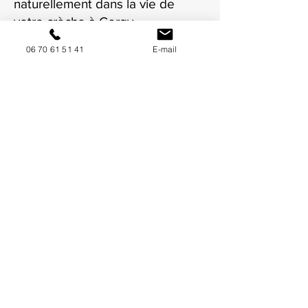
naturellement dans la vie de
votre crèche à Cergy.
06 70 61 51 41
E-mail
NOUS CONTACTER / DEMANDEZ UN DEVIS
Mise à jour : 7/7/2026
Coordonnées
34130 Mauguio
06 70 61 51 41