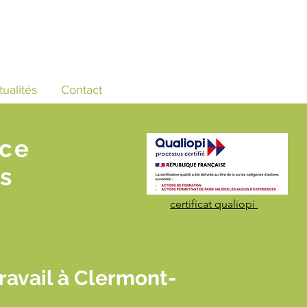
tualités
Contact
nce
s
certificat qualiopi
ravail à Clermont-