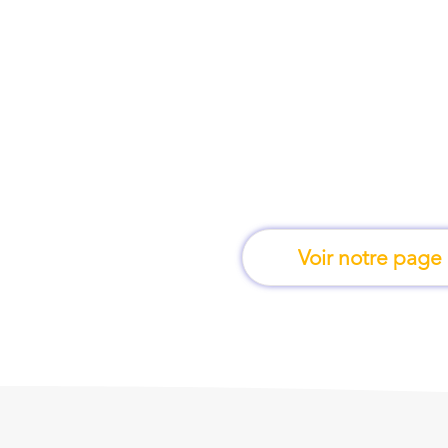
À Clermont-Ferrand, 
l'on apprend e
Voir notre page