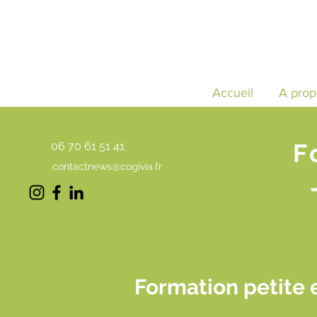
Accueil
A prop
F
06 70 61 51 41
contactnews@cogivia.fr
Formation petite 