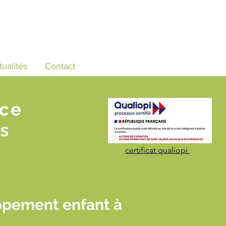
tualités
Contact
nce
s
certificat qualiopi
ppement enfant à