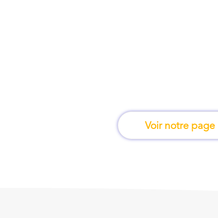
À Dijon, une formatio
en fais
Voir notre page