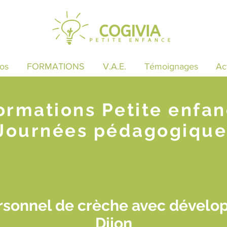
os
FORMATIONS
V.A.E.
Témoignages
Ac
ormations Petite enfa
Journées pédagogique
rsonnel de crèche avec dévelo
Dijon