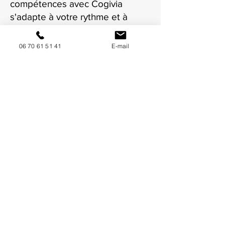
compétences avec Cogivia
s'adapte à votre rythme et à
votre situation à Dijon.
06 70 61 51 41
E-mail
NOUS CONTACTER / DEMANDEZ UN DEVIS
Mise à jour : 9/7/2026
Coordonnées
34130 Mauguio